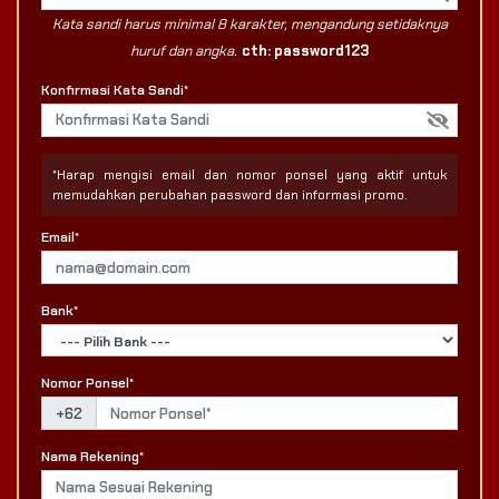
Kata sandi harus minimal 8 karakter, mengandung setidaknya
huruf dan angka.
cth: password123
Konfirmasi Kata Sandi*
*Harap mengisi email dan nomor ponsel yang aktif untuk
memudahkan perubahan password dan informasi promo.
Email*
Bank*
Nomor Ponsel*
+62
Nama Rekening*