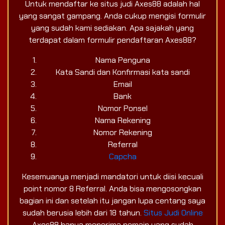
Untuk mendaftar ke situs judi Axes88 adalah hal
yang sangat gampang. Anda cukup mengisi formulir
yang sudah kami sediakan. Apa sajakah yang
terdapat dalam formulir pendaftaran Axes88?
Nama Penguna
Kata Sandi dan Konfirmasi kata sandi
Email
Bank
Nomor Ponsel
Nama Rekening
Nomor Rekening
Referral
Capcha
Kesemuanya menjadi mandatori untuk diisi kecuali
point nomor 8 Referral. Anda bisa mengosongkan
bagian ini dan setelah itu jangan lupa centang saya
sudah berusia lebih dari 18 tahun.
Situs Judi Online
Axes88 hanya menerima pemain yang sudah