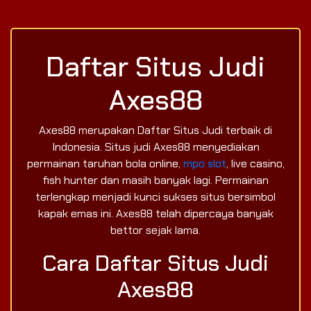
Daftar Situs Judi
Axes88
Axes88 merupakan Daftar Situs Judi terbaik di
Indonesia. Situs judi Axes88 menyediakan
permainan taruhan bola online,
mpo slot
, live casino,
fish hunter dan masih banyak lagi. Permainan
terlengkap menjadi kunci sukses situs bersimbol
kapak emas ini. Axes88 telah dipercaya banyak
bettor sejak lama.
Cara Daftar Situs Judi
Axes88