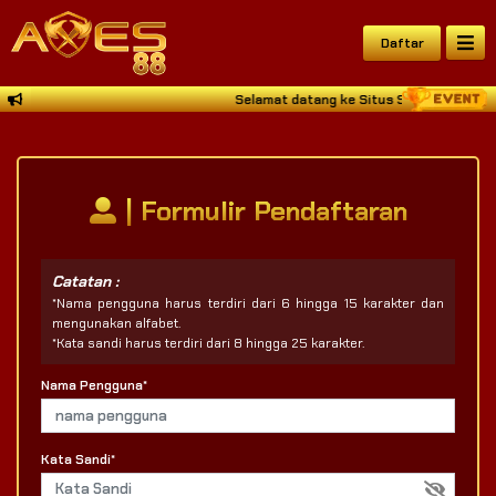
Daftar
Selamat datang ke Situs Slot Gacor Axes
| Formulir Pendaftaran
Catatan :
*Nama pengguna harus terdiri dari 6 hingga 15 karakter dan
mengunakan alfabet.
*Kata sandi harus terdiri dari 8 hingga 25 karakter.
Nama Pengguna*
Kata Sandi*